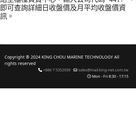
即可查詢詳細日收盤價及月平均收盤價資
訊。
Copyright ® 2024 KING CHOU MARINE TECHNOLOGY All
rights reserved
+886 7 5352939
sales@mail.king-net.com.tw
Mon - Fri 8:30 - 17:15