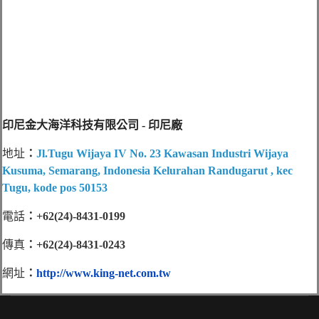
印尼金大海洋科技有限公司 - 印尼廠
地址
：
Jl.Tugu Wijaya IV No. 23 Kawasan Industri Wijaya
Kusuma, Semarang, Indonesia Kelurahan Randugarut , kec
Tugu, kode pos 50153
電話
：+62(24)-8431-0199
傳真
：+62(24)-8431-0243
網址
：
http://www.king-net.com.tw