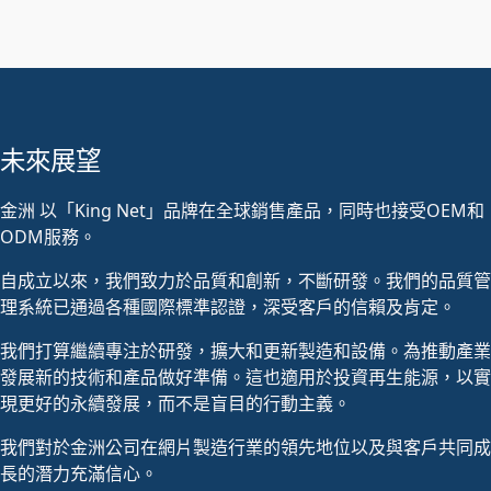
未來展望
金洲 以「King Net」品牌在全球銷售產品，同時也接受OEM和
ODM服務。
自成立以來，我們致力於品質和創新，不斷研發。我們的品質管
理系統已通過各種國際標準認證，深受客戶的信賴及肯定。
我們打算繼續專注於研發，擴大和更新製造和設備。為推動產業
發展新的技術和產品做好準備。這也適用於投資再生能源，以實
現更好的永續發展，而不是盲目的行動主義。
我們對於金洲公司在網片製造行業的領先地位以及與客戶共同成
長的潛力充滿信心。