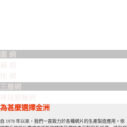
圍 網
箱 網
拖 網
三層網
棒球圍籬網
為甚麼選擇金洲
自 1978 年以來，我們一直致力於各種網片的生產製造應用。依