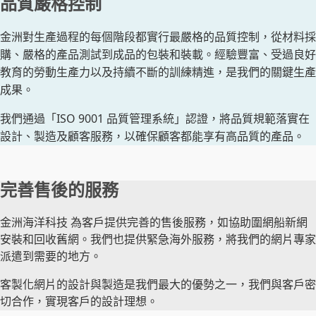
品質嚴格控制
金洲對生產過程的每個階段都實行最嚴格的品質控制，從材料採
購、嚴格的產品測試到成品的包裝和裝載。經驗豐富、受過良好
教育的勞動生產力以及持續不斷的訓練精進，是我們的關鍵生產
成果。
我們通過「ISO 9001 品質管理系統」認證，將品質規範落實在
設計、製造及顧客服務，以確保顧客都能享有高品質的產品。
完善售後的服務
金洲海洋科技 為客戶提供完善的售後服務，如協助圍網船新網
安裝和回收舊網。我們也提供緊急海外服務，將我們的網片專家
派遣到需要的地方。
客製化網片的設計與製造是我們最大的優勢之一，我們與客戶密
切合作，實現客戶的設計理想。