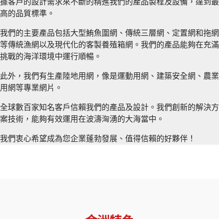
據客戶的設計需求來不斷的精進我們的產品製程及設備，達到最
高的品質標準。
我們的主要產品包括大型鮪魚圍網、傳統三層網、定置網和拖網
等傳統漁網以及現代化的客製養殖箱網。我們的產品能夠在充滿
挑戰的海洋環境中運行順暢。
此外，我們有生產陸地用網，像是運動用網、建築安全網、農業
用網等專業網片。
全球數百家知名客戶信賴我們的產品及設計。我們創新的解決方
案技術，能夠有效運用在波濤洶湧的大海當中。
我們衷心希望成為您企業蓬勃發展、值得信賴的好夥伴！